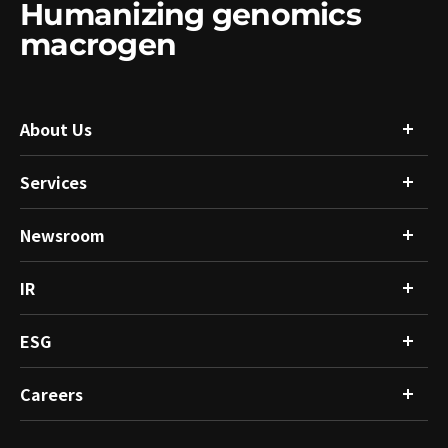
Humanizing genomics
macrogen
About Us
Services
회사소개
글로벌 네트워크
Resource
Newsroom
연구분석
R&D
싱글셀 & 공간오믹스 분석 서비스
인체유래물은행
임상분석
IR
뉴스
건강관리플랫폼
공지사항
마이크로바이옴분석
ESG
재무정보
공시정보
IR소식
Careers
ESG경영
투자자 문의
윤리경영
사회공헌