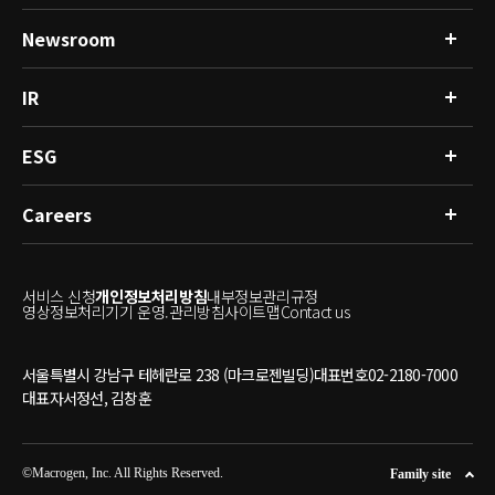
글로벌 네트워크
Resource
Newsroom
연구분석
R&D
싱글셀 & 공간오믹스 분석 서비스
인체유래물은행
임상분석
IR
뉴스
건강관리플랫폼
공지사항
마이크로바이옴분석
ESG
재무정보
공시정보
IR소식
Careers
ESG경영
투자자 문의
윤리경영
사회공헌
인재상
온실가스
서비스 신청
개인정보처리방침
내부정보관리규정
인사제도
영상정보처리기기 운영.관리방침
사이트맵
Contact us
채용안내
서울특별시 강남구 테헤란로 238 (마크로젠빌딩)
대표번호
02-2180-7000
대표자
서정선, 김창훈
©Macrogen, Inc. All Rights Reserved.
Family site
GenTok 젠톡