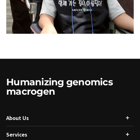
Humanizing genomics
macrogen
About Us
Services
회사소개