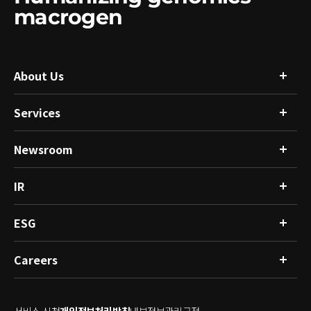
macrogen
About Us
Services
회사소개
글로벌 네트워크
Resource
Newsroom
연구분석
R&D
싱글셀 & 공간오믹스 분석 서비스
인체유래물은행
임상분석
IR
뉴스
건강관리플랫폼
공지사항
마이크로바이옴분석
ESG
재무정보
공시정보
IR소식
Careers
ESG경영
투자자 문의
윤리경영
사회공헌
인재상
온실가스
서비스 신청
개인정보처리방침
내부정보관리규정