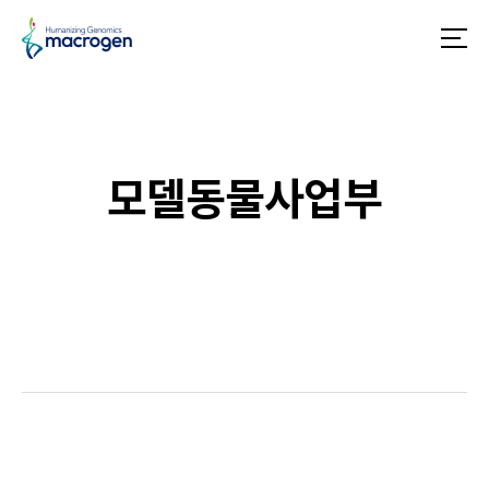
닫
닫
메
기
기
뉴
모델동물사업부