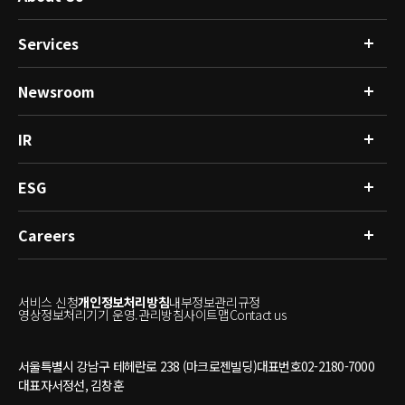
Services
회사소개
글로벌 네트워크
Resource
Newsroom
연구분석
R&D
싱글셀 & 공간오믹스 분석 서비스
인체유래물은행
임상분석
IR
뉴스
건강관리플랫폼
공지사항
마이크로바이옴분석
ESG
재무정보
공시정보
IR소식
Careers
ESG경영
투자자 문의
윤리경영
사회공헌
인재상
온실가스
서비스 신청
개인정보처리방침
내부정보관리규정
인사제도
영상정보처리기기 운영.관리방침
사이트맵
Contact us
채용안내
서울특별시 강남구 테헤란로 238 (마크로젠빌딩)
대표번호
02-2180-7000
대표자
서정선, 김창훈