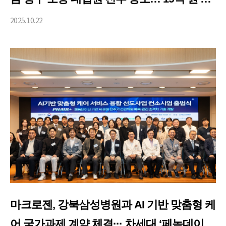
액 회수
2025.10.22
마크로젠, 강북삼성병원과 AI 기반 맞춤형 케
어 국가과제 계약 체결··· 차세대 ‘페놈데이터