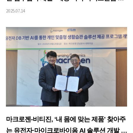
신 및 인재 양성 선도”
2025.07.14
마크로젠-비티진, ‘내 몸에 맞는 제품’ 찾아주
는 유전자·마이크로바이옴 AI 솔루션 개발 협