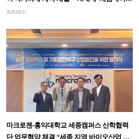
기반 AI 주치의’ 개발 착수
2025.09.17
마크로젠-홍익대학교 세종캠퍼스 산학협력
단 업무협약 체결 “세종 지역 바이오산업 혁