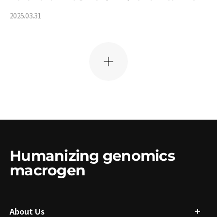
기반 개인화 건강관리 시대 연다
2025.03.31
더
보
기
Humanizing genomics
macrogen
About Us