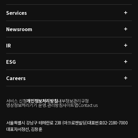
Services
회사소개
글로벌 네트워크
Resource
Newsroom
연구분석
R&D
싱글셀 & 공간오믹스 분석 서비스
인체유래물은행
임상분석
IR
뉴스
건강관리플랫폼
공지사항
마이크로바이옴분석
ESG
재무정보
공시정보
IR소식
Careers
ESG경영
투자자 문의
윤리경영
사회공헌
인재상
온실가스
서비스 신청
개인정보처리방침
내부정보관리규정
인사제도
영상정보처리기기 운영.관리방침
사이트맵
Contact us
채용안내
서울특별시 강남구 테헤란로 238 (마크로젠빌딩)
대표번호
02-2180-7000
대표자
서정선, 김창훈