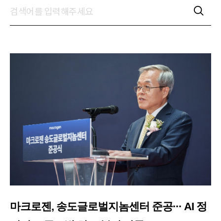
마크로젠, 송도글로벌지놈센터 준공··· AI 정